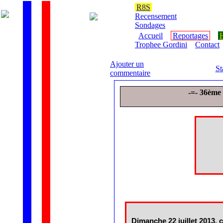
R8S
Recensement
Sondages
Accueil
Reportages
H
Trophee Gordini
Contact
Ajouter un
St
commentaire
-=- 36è
Dimanche 22 juillet 2013, c