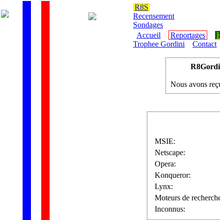
R8S
Recensement
Sondages
Accueil
Reportages
H
Trophee Gordini
Contact
R8Gordini
Nous avons re
MSIE:
Netscape:
Opera:
Konqueror:
Lynx:
Moteurs de recherch
Inconnus: