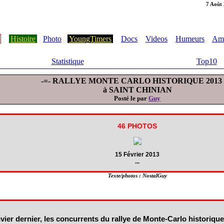
7 Août
Histoire
Photo
YoungTimers
Docs
Videos
Humeurs
Ami
Statistique
Top10
-=- RALLYE MONTE CARLO HISTORIQUE 2013 
à SAINT CHINIAN
Posté le par
Guy
46 PHOTOS
15 Février 2013
...
Texte/photos : NostalGuy
ier dernier, les concurrents du rallye de Monte-Carlo historique 