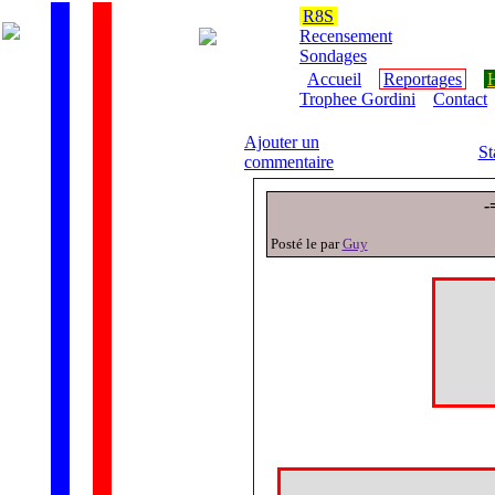
R8S
Recensement
Sondages
Accueil
Reportages
H
Trophee Gordini
Contact
Ajouter un
St
commentaire
-
Posté le par
Guy