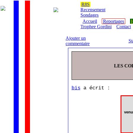
R8S
Recensement
Sondages
Accueil
Reportages
H
Trophee Gordini
Contact
Ajouter un
St
commentaire
LES CO
bis
a écrit :
venu