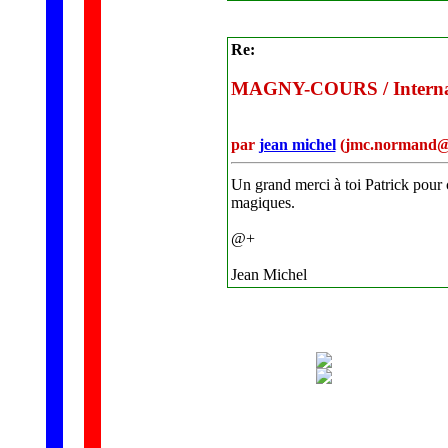
Re:
MAGNY-COURS / Internati
par
jean michel
(jmc.normand@f
Un grand merci à toi Patrick pour 
magiques.
@+
Jean Michel