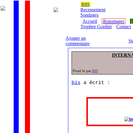
R8S
Recensement
Sondages
Accueil
Reportages
H
Trophee Gordini
Contact
Ajouter un
St
commentaire
INTERNA
Posté le par
BIS
bis
a écrit :