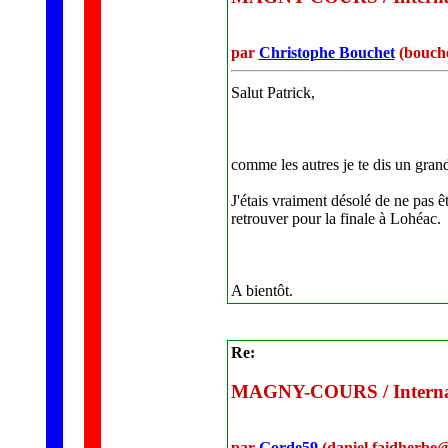
par
Christophe Bouchet
(bouche
Salut Patrick,
comme les autres je te dis un gran
J'étais vraiment désolé de ne pas ê
retrouver pour la finale à Lohéac.
A bientôt.
Re:
MAGNY-COURS / Internati
par
Gorde59
(daniel.faidherbe