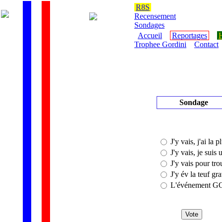
R8S
Recensement
Sondages
Accueil
Reportages
H
Trophee Gordini
Contact
Sondage
J'y vais, j'ai la 
J'y vais, je suis
J'y vais pour tro
J'y év la teuf g
L'événement GO