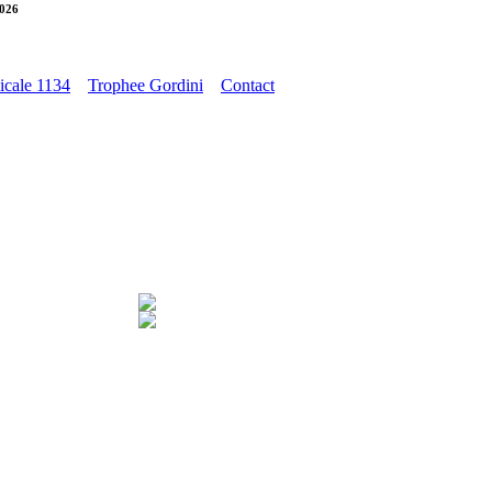
2026
cale 1134
Trophee Gordini
Contact