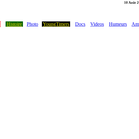
10 Août 
Histoire
Photo
YoungTimers
Docs
Videos
Humeurs
Ami