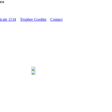
2026
cale 1134
Trophee Gordini
Contact