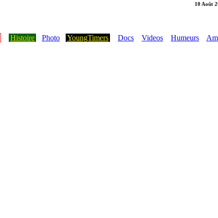
10 Août 
Histoire
Photo
YoungTimers
Docs
Videos
Humeurs
Ami