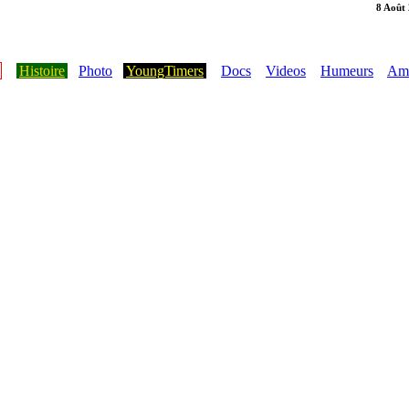
8 Août
Histoire
Photo
YoungTimers
Docs
Videos
Humeurs
Ami