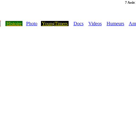
7 Août
Histoire
Photo
YoungTimers
Docs
Videos
Humeurs
Ami