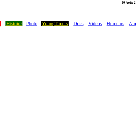
10 Août 
Histoire
Photo
YoungTimers
Docs
Videos
Humeurs
Ami