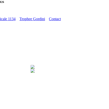
2026
cale 1134
Trophee Gordini
Contact