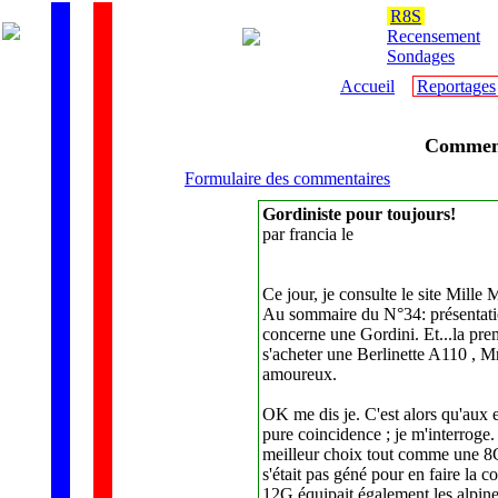
R8S
Recensement
Sondages
Accueil
Reportages
Commen
Formulaire des commentaires
Gordiniste pour toujours!
par francia le
Ce jour, je consulte le site Mille M
Au sommaire du N°34: présentation
concerne une Gordini. Et...la premi
s'acheter une Berlinette A110 , M
amoureux.
OK me dis je. C'est alors qu'aux e
pure coincidence ; je m'interroge. 
meilleur choix tout comme une 8G p
s'était pas géné pour en faire la
12G équipait également les alpine 