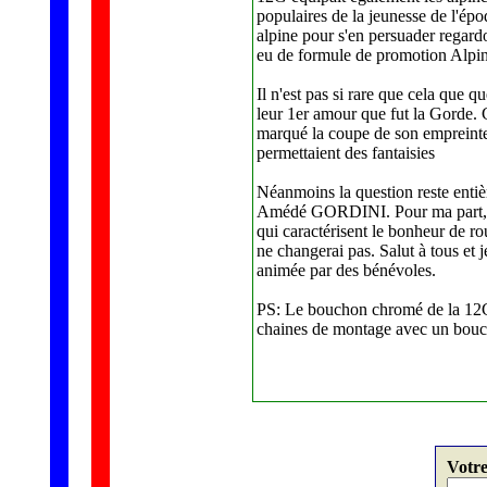
populaires de la jeunesse de l'épo
alpine pour s'en persuader regardo
eu de formule de promotion Alpin
Il n'est pas si rare que cela que q
leur 1er amour que fut la Gorde. C
marqué la coupe de son empreinte, q
permettaient des fantaisies
Néanmoins la question reste entiè
Amédé GORDINI. Pour ma part, je n
qui caractérisent le bonheur de r
ne changerai pas. Salut à tous et 
animée par des bénévoles.
PS: Le bouchon chromé de la 12G, 
chaines de montage avec un bouch
Votr