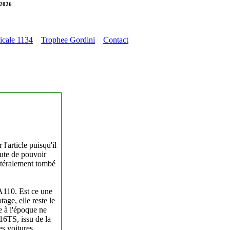
 2026
cale 1134
Trophee Gordini
Contact
'article puisqu'il
aute de pouvoir
ittéralement tombé
 A110. Est ce une
age, elle reste le
e à l'époque ne
16TS, issu de la
es voitures