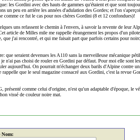
que: les Gordini avec des hauts de gammes qu'étaient et que sont toujour
ns un peu en arrière les années d'adulation des Gordes; et l'on s'aperçoit
e comme ce fut le cas pour nos chères Gordini (8 et 12 confondues)!
uelques uns refassent le chemin à l'envers, à savoir la revente de leur Al
et article de Milles mile me rappelle étrangement les propos d'un pilote 
ue j'ai rencontré, et qui me faisait part que parfois certains pour noirc
re: que seraient devenues les A110 sans la merveilleuse mécanique péti
'ai pas choisi de rouler en Gordini par défaut. Pour moi elle sont les 
ouler aujourd'hui. On pourrait m'échanger deux barils d'Alpine contre u
je rappelle que le seul magazine consacré aux Gordini, c'est la revue Gor
présenté comme celui d'origine, n'est qu'un adaptable d'époque, le véh
on vissé de couleur noire mat.
e Nom: