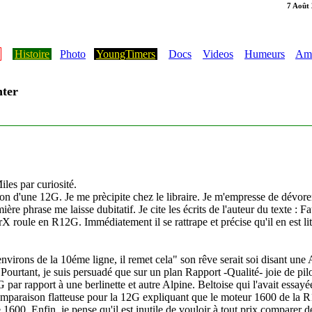
7 Août
Histoire
Photo
YoungTimers
Docs
Videos
Humeurs
Ami
ter
iles par curiosité.
 d'une 12G. Je me prècipite chez le libraire. Je m'empresse de dévorer l
ère phrase me laisse dubitatif. Je cite les écrits de l'auteur du texte : F
rX roule en R12G. Immédiatement il se rattrape et précise qu'il en est l
nvirons de la 10éme ligne, il remet cela" son rêve serait soi disant une
Pourtant, je suis persuadé que sur un plan Rapport -Qualité- joie de pilot
ar rapport à une berlinette et autre Alpine. Beltoise qui l'avait essayé
 comparaison flatteuse pour la 12G expliquant que le moteur 1600 de la R
1600. Enfin, je pense qu'il est inutile de vouloir à tout prix comparer d