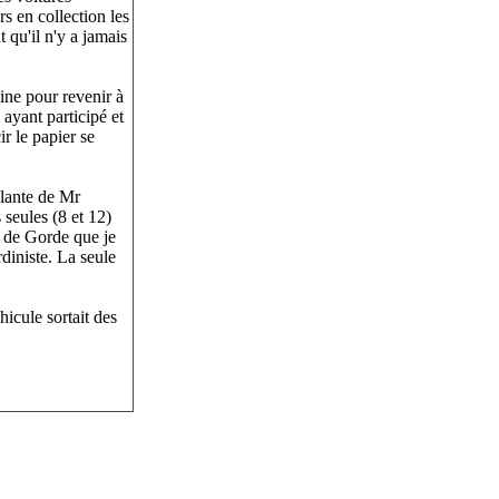
s en collection les
 qu'il n'y a jamais
pine pour revenir à
ayant participé et
ir le papier se
llante de Mr
seules (8 et 12)
n de Gorde que je
diniste. La seule
icule sortait des