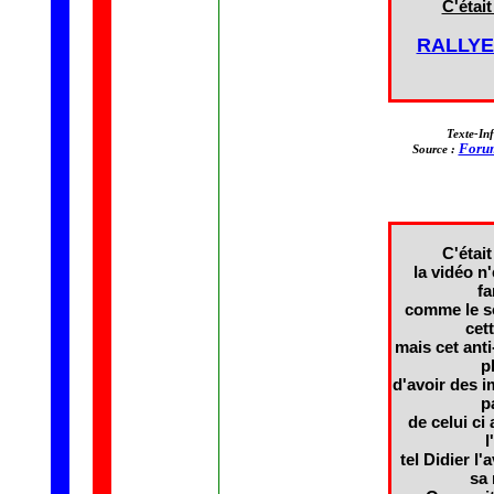
C'était 
RALLYE
Texte-In
Forum
Source :
C'était 
la vidéo n
fa
comme le so
cet
mais cet ant
p
d'avoir des i
p
de celui ci
l
tel Didier l
sa