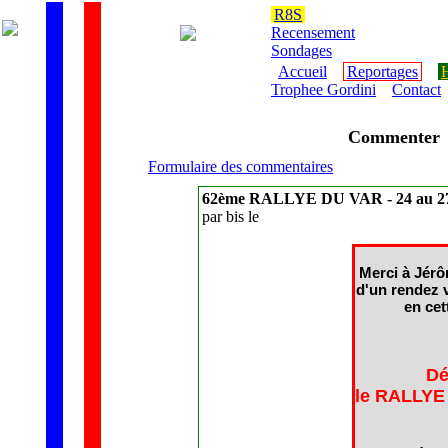
R8S
Recensement
Sondages
Accueil
Reportages
H
Trophee Gordini
Contact
Commenter
Formulaire des commentaires
62ème RALLYE DU VAR - 24 au 27
par bis le
Merci à Jérô
d'un rendez 
en cet
Dé
le RALLYE