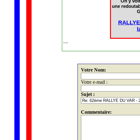
On y voit
une redoutab
G
RALLYE
l
....
Votre Nom:
Votre e-mail :
Sujet :
Commentaire: