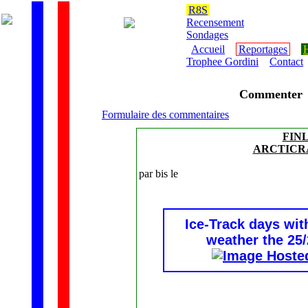
R8S
Recensement
Sondages
Accueil
Reportages
H
Trophee Gordini
Contact
Commenter
Formulaire des commentaires
FIN
ARCTICRAL
par bis le
Ice-Track days wit
weather the 25/