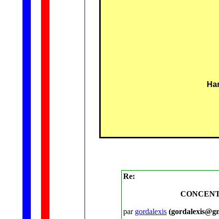
Har
Re:
CONCENT
par
gordalexis
(gordalexis@g