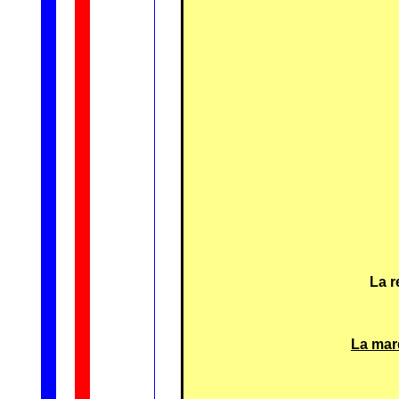
La r
La mar