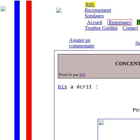
R8S
Recensement
Sondages
Accueil
Reportages
H
Trophee Gordini
Contact
Ajouter un
St
commentaire
CONCENT
Posté le par
BIS
bis
a écrit :
Po